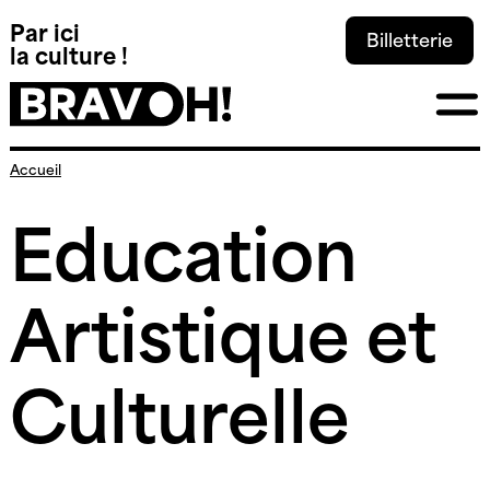
Panneau de gestion des cookies
Par ici
Billetterie
la culture !
Skip
Accueil
to
content
Education
Artistique et
Culturelle