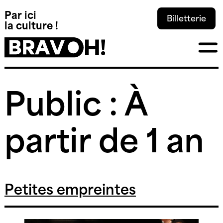
Panneau de gestion des cookies
Par ici
Billetterie
la culture !
Skip
Public :
À
to
content
partir de 1 an
Petites empreintes