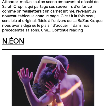
Attendez-moiUn seul en scène émouvant et décalé de
Sarah Crepin, qui partage ses souvenirs d’enfance
comme on feuilletterait un carnet intime, révélant un
nouveau tableau à chaque page. C’est à la fois beau,
sensible et original, fidèle à l’univers de La BaZooKa, que
nous avons déjà eu le plaisir d’accueillir dans nos
Attendez-
précédentes saisons. Une…
Continue reading
moi
&
N.ÉON
Une
virée
en
Corée