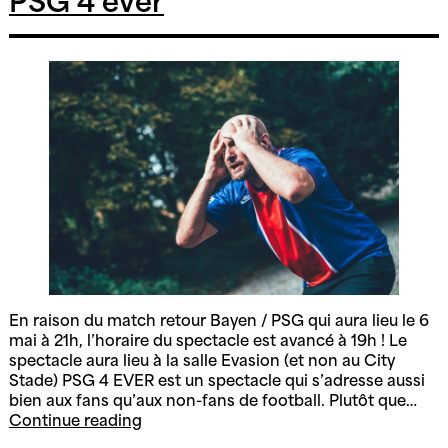
PSG 4 ever
saison
2026/2027
En raison du match retour Bayen / PSG qui aura lieu le 6
mai à 21h, l’horaire du spectacle est avancé à 19h ! Le
spectacle aura lieu à la salle Evasion (et non au City
Stade) PSG 4 EVER est un spectacle qui s’adresse aussi
bien aux fans qu’aux non-fans de football. Plutôt que…
PSG
Continue reading
4