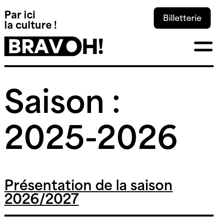
Panneau de gestion des cookies
Par ici
Billetterie
la culture !
Skip
Saison :
to
content
2025-2026
Présentation de la saison
2026/2027