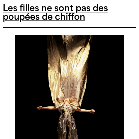
peti
fugu
Les filles ne sont pas des
mat
poupées de chiffon