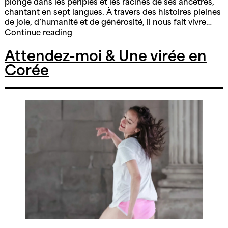
plonge dans les périples et les racines de ses ancêtres,
chantant en sept langues. À travers des histoires pleines
de joie, d’humanité et de générosité, il nous fait vivre…
(ex)Ode
Continue reading
–
Au
Attendez-moi & Une virée en
feu
Corée
des
origines