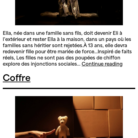
Ella, née dans une famille sans fils, doit devenir Eli à
l’extérieur et rester Ella à la maison, dans un pays où les
familles sans héritier sont rejetées.À 13 ans, elle devra
redevenir fille pour être mariée de force…Inspiré de faits
réels, Les filles ne sont pas des poupées de chiffon
Les
explore des injonctions sociales…
Continue reading
filles
ne
Coffre
sont
pas
des
poupé
de
chiffo