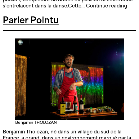
pouvoir, complètent ce drame où passion et souffrance
Car
s’entrelacent dans la danse.Cette…
Continue reading
Parler Pointu
Benjamin THOLOZAN
Benjamin Tholozan, né dans un village du sud de la
France, a grandi dans un environnement marqué par la