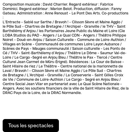
Composition musicale : David Charrier. Regard extérieur : Fabrice
Dominici. Regard extérieur : Marion Belot. Production, diffusion : Fanny
Gateau. Administration : Anne Renoust – Le Pont Des Arts. Co-productions
:
L’Entracte – Sablé sur Sarthe / Bravoh ! – Clisson Sèvre et Maine Agglo /
le Pôle Sud – Chartres de Bretagne / l’Archipel – Granville / le THV – Saint
Barthélémy d’Anjou / les Partenaires Jeune Public du Maine et Loire (Cie
LOBA Studios du PAD – Angers / Le Quai CDN – Angers / Théâtre Philippe
Noiret – Doué-en-Anjou / Saison Culturelle – Commune de Loire-Authion /
Villages en Scène – Communauté de communes Loire Layon Aubance /
Scènes de Pays – Mauges communauté / Saison culturelle – Les Ponts de
Cé / THV – Saint-Barthélemy d’Anjou / Théâtre Le Dôme – Saumur Val-de-
Loire / Le Cargo –Segré en Anjou Bleu / Théâtre le Pax – Tiercé / Centre
Culturel Jean Carmet de Mûrs-Érigné). Résidences : La Cour de Baisse –
Saint Hilaire de riez / Le Théâtre – Centre national de la marionnette de
Laval / Bravoh ! – Clisson Sèvre et Maine Agglo / Le Pôle Sud – Chartres
de Bretagne / L’Archipel – Granville / La Conserverie – Saint Gilles Croix
de Vie / Commune de Loire-Authion / Le Cargo – Segré en Anjou Bleu /
Centre Social Jean Vilar en partenariat avec Le Quai Scène Nationale –
Angers. Avec les soutiens financiers de la ville de Saint Hilaire de Riez, de la
DRAC Pays de la Loire, de la DRAC Normandie.
Tous les spectacles