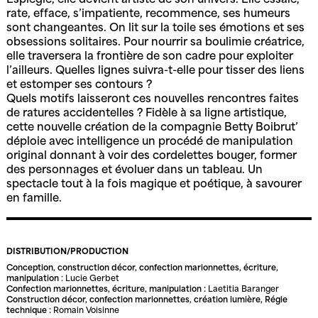
Espiègle, elle devient artiste de son univers. Elle essaie,
rate, efface, s’impatiente, recommence, ses humeurs
sont changeantes. On lit sur la toile ses émotions et ses
obsessions solitaires. Pour nourrir sa boulimie créatrice,
elle traversera la frontière de son cadre pour exploiter
l’ailleurs. Quelles lignes suivra-t-elle pour tisser des liens
et estomper ses contours ?
Quels motifs laisseront ces nouvelles rencontres faites
de ratures accidentelles ? Fidèle à sa ligne artistique,
cette nouvelle création de la compagnie Betty Boibrut’
déploie avec intelligence un procédé de manipulation
original donnant à voir des cordelettes bouger, former
des personnages et évoluer dans un tableau. Un
spectacle tout à la fois magique et poétique, à savourer
en famille.
DISTRIBUTION/PRODUCTION
Conception, construction décor, confection marionnettes, écriture,
manipulation
: Lucie Gerbet
Confection marionnettes, écriture, manipulation :
Laetitia Baranger
Construction décor, confection marionnettes, création lumière,
Régie
technique :
Romain Voisinne