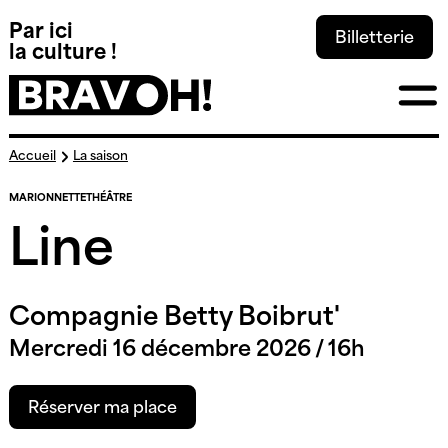
Panneau de gestion des cookies
Par ici
Billetterie
la culture !
Skip
La saison
Accueil
to
content
MARIONNETTE
THÉÂTRE
Line
Compagnie Betty Boibrut'
Mercredi 16 décembre 2026 / 16h
Réserver ma place