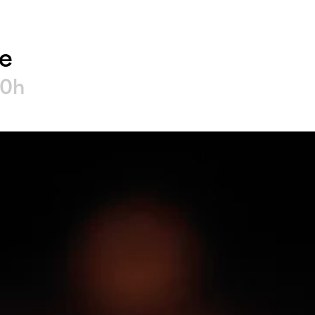
e
20h