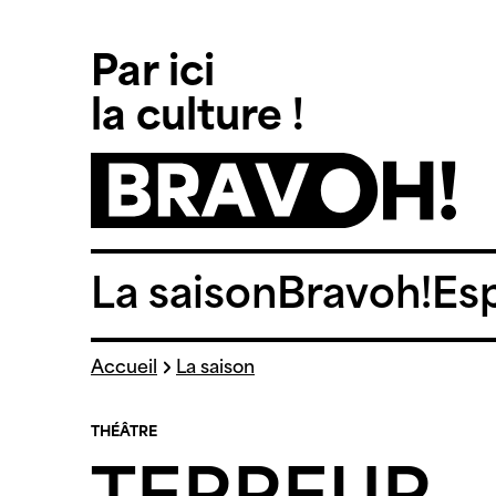
Panneau de gestion des cookies
Par ici
la culture !
La saison
Bravoh!
Es
Skip
Accueil
La saison
to
content
THÉÂTRE