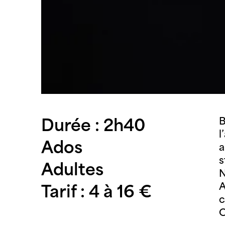
B
Durée : 2h40
l
Ados
a
s
Adultes
N
A
Tarif : 4 à 16 €
c
C