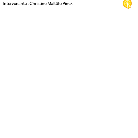
Intervenante : Christine Maltête Pinck
Pour 30 personnes
Ado/Adulte
(à partir de 7 ans)
GRATUIT sur réservation
Lien réservation
Tous les spectacles
Médias