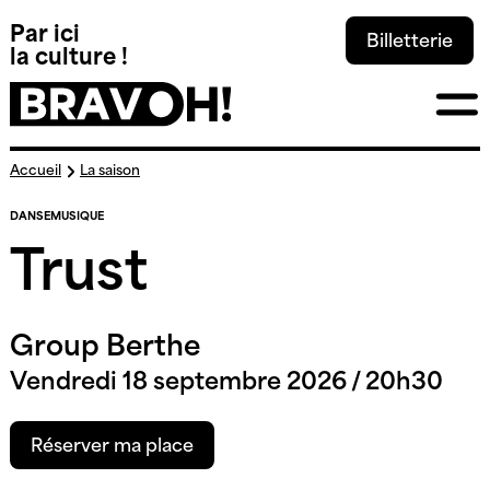
Panneau de gestion des cookies
Par ici
Billetterie
la culture !
Skip
La saison
Accueil
to
content
DANSE
MUSIQUE
Trust
Group Berthe
Vendredi 18 septembre 2026 / 20h30
Réserver ma place